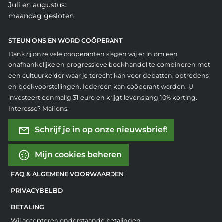
Juli en augustus:
maandag gesloten
STEUN ONS EN WORD COÖPERANT
Dankzij onze vele coöperanten slagen wij er in om een
onafhankelijke en progressieve boekhandel te combineren met
een cultuurkelder waar je terecht kan voor debatten, optredens
en boekvoorstellingen. Iedereen kan coöperant worden. U
investeert eenmalig 31 euro en krijgt levenslang 10% korting.
Interesse? Mail ons.
Schrijf je in op onze nieuwsbrief!
Mijn cookies beheren
FAQ & ALGEMENE VOORWAARDEN
PRIVACYBELEID
BETALING
Wij accepteren onderstaande betalingen