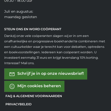
09.30 - 18.00 uur
Juli en augustus:
maandag gesloten
STEUN ONS EN WORD COÖPERANT
Dankzij onze vele coöperanten slagen wij er in om een
onafhankelijke en progressieve boekhandel te combineren met
een cultuurkelder waar je terecht kan voor debatten, optredens
en boekvoorstellingen. Iedereen kan coöperant worden. U
investeert eenmalig 31 euro en krijgt levenslang 10% korting.
Interesse? Mail ons.
Schrijf je in op onze nieuwsbrief!
Mijn cookies beheren
FAQ & ALGEMENE VOORWAARDEN
PRIVACYBELEID