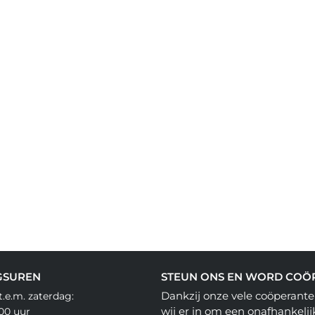
GSUREN
STEUN ONS EN WORD COÖ
Dankzij onze vele coöperante
.e.m. zaterdag:
wij er in om een onafhankelij
.00 uur