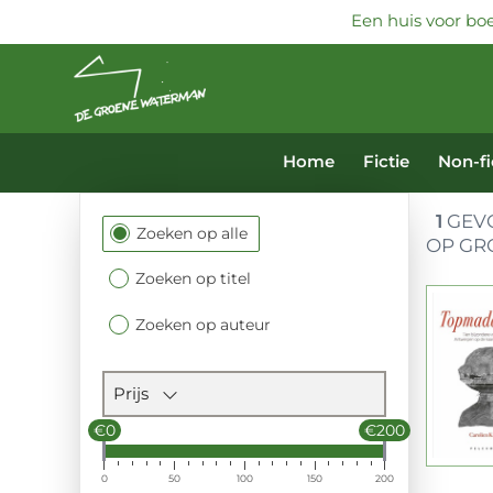
Een huis voor boe
Home
Fictie
Non-fi
1
GEVO
Filtersectie
Zoeken op alle
OP GR
Zoeken op titel
Zoeken op auteur
Prijs
€0
€200
0
50
100
150
200