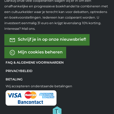
Dankzij onze vele coöperanten slagen wij er in om een
onafhankelijke en progressieve boekhandel te combineren met
een cultuurkelder waar je terecht kan voor debatten, optredens
en boekvoorstellingen. Iedereen kan coöperant worden. U
investeert eenmalig 31 euro en krijgt levenslang 10% korting.
Interesse? Mail ons.
Schrijf je in op onze nieuwsbrief!
Mijn cookies beheren
FAQ & ALGEMENE VOORWAARDEN
PRIVACYBELEID
BETALING
Wij accepteren onderstaande betalingen