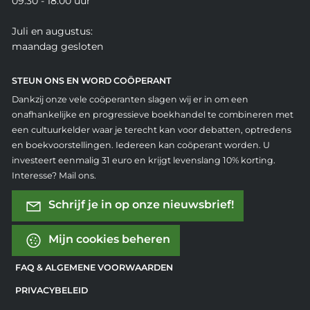
09.30 - 18.00 uur
Juli en augustus:
maandag gesloten
STEUN ONS EN WORD COÖPERANT
Dankzij onze vele coöperanten slagen wij er in om een
onafhankelijke en progressieve boekhandel te combineren met
een cultuurkelder waar je terecht kan voor debatten, optredens
en boekvoorstellingen. Iedereen kan coöperant worden. U
investeert eenmalig 31 euro en krijgt levenslang 10% korting.
Interesse? Mail ons.
Schrijf je in op onze nieuwsbrief!
Mijn cookies beheren
FAQ & ALGEMENE VOORWAARDEN
PRIVACYBELEID