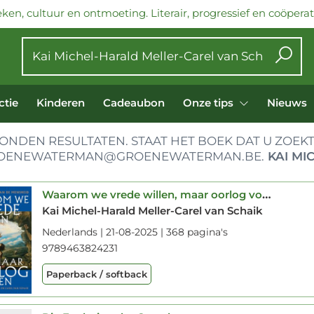
ken, cultuur en ontmoeting. Literair, progressief en coöperati
ctie
Kinderen
Cadeaubon
Onze tips
Nieuws
NDEN RESULTATEN. STAAT HET BOEK DAT U ZOEKT
OENEWATERMAN@GROENEWATERMAN.BE.
KAI MI
Waarom we vrede willen, maar oorlog voeren
Kai Michel-Harald Meller-Carel van Schaik
Nederlands | 21-08-2025 | 368 pagina's
9789463824231
Paperback / softback