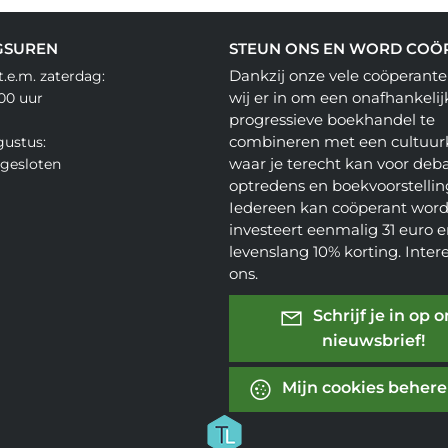
GSUREN
STEUN ONS EN WORD COÖ
Dankzij onze vele coöperante
.e.m. zaterdag:
wij er in om een onafhankelij
.00 uur
progressieve boekhandel te
combineren met een cultuur
gustus:
waar je terecht kan voor deba
gesloten
optredens en boekvoorstellin
Iedereen kan coöperant word
investeert eenmalig 31 euro en
levenslang 10% korting. Inter
ons.
Schrijf je in op 
nieuwsbrief!
Mijn cookies beher