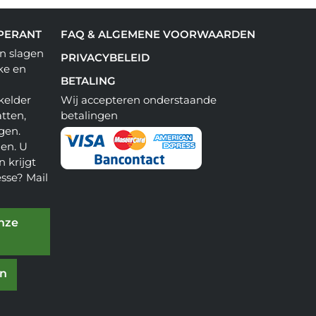
PERANT
FAQ & ALGEMENE VOORWAARDEN
n slagen
PRIVACYBELEID
ke en
BETALING
kelder
Wij accepteren onderstaande
tten,
betalingen
gen.
en. U
 krijgt
esse? Mail
onze
en