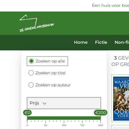
Een huis voor boe
Home
Fictie
Non-fi
3
GEVO
Filtersectie
Zoeken op alle
OP GR
Zoeken op titel
Zoeken op auteur
Prijs
€0
€200
0
50
100
150
200