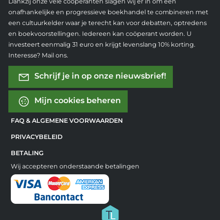
Dankzij onze vele coöperanten slagen wij er in om een
onafhankelijke en progressieve boekhandel te combineren met
een cultuurkelder waar je terecht kan voor debatten, optredens
en boekvoorstellingen. Iedereen kan coöperant worden. U
investeert eenmalig 31 euro en krijgt levenslang 10% korting.
Interesse? Mail ons.
Schrijf je in op onze nieuwsbrief!
Mijn cookies beheren
FAQ & ALGEMENE VOORWAARDEN
PRIVACYBELEID
BETALING
Wij accepteren onderstaande betalingen