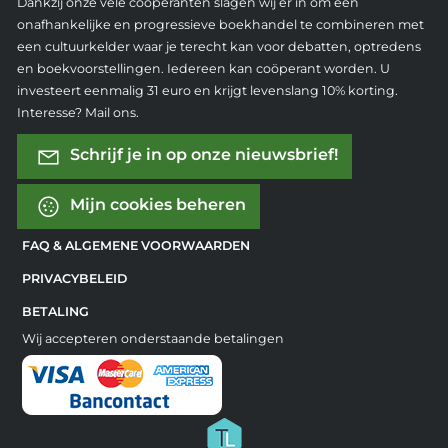
Dankzij onze vele coöperanten slagen wij er in om een
onafhankelijke en progressieve boekhandel te combineren met
een cultuurkelder waar je terecht kan voor debatten, optredens
en boekvoorstellingen. Iedereen kan coöperant worden. U
investeert eenmalig 31 euro en krijgt levenslang 10% korting.
Interesse? Mail ons.
Schrijf je in op onze nieuwsbrief!
Mijn cookies beheren
FAQ & ALGEMENE VOORWAARDEN
PRIVACYBELEID
BETALING
Wij accepteren onderstaande betalingen