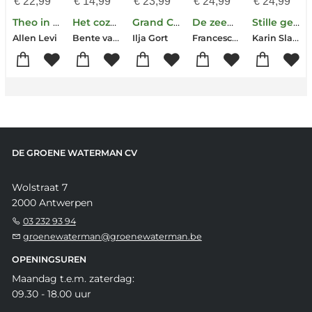
€
22,99
€
14,99
€
23,99
€
24,99
€
24,99
Theo in Golden
Het cozy puzzelboek voor ontspannen zomerdagen
Grand Café du Malheur
De zeepmaakster van Salento
Stille geheimen
Bente van de Wouw
Francesca Giannone
Karin Slaughter
Allen Levi
Ilja Gort
DE GROENE WATERMAN CV
Wolstraat 7
2000 Antwerpen
03 232 93 94
groenewaterman@groenewaterman.be
OPENINGSUREN
Maandag t.e.m. zaterdag:
09.30 - 18.00 uur