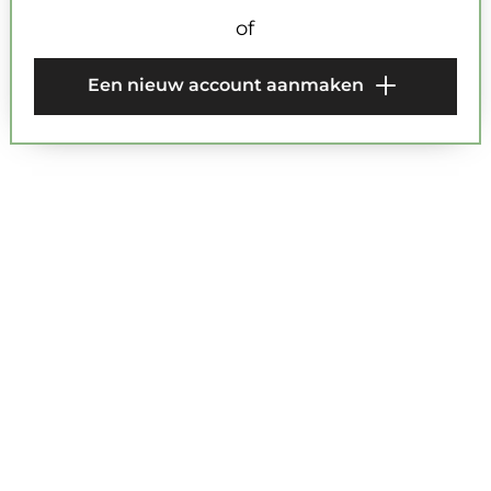
Wachtwoord
of
Bevestig wachtwoord
Een nieuw account aanmaken
SCHUIF NAAR RECHTS OM TE VERZENDEN