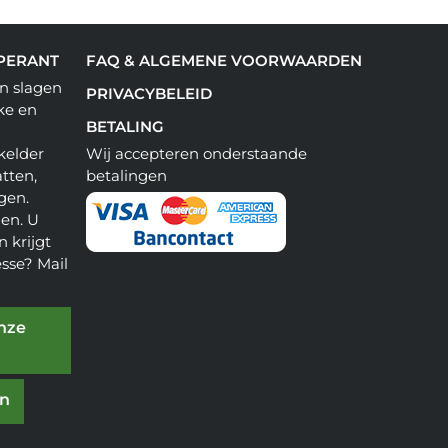
PERANT
FAQ & ALGEMENE VOORWAARDEN
n slagen
PRIVACYBELEID
ke en
BETALING
kelder
Wij accepteren onderstaande
tten,
betalingen
gen.
en. U
 krijgt
esse? Mail
onze
en