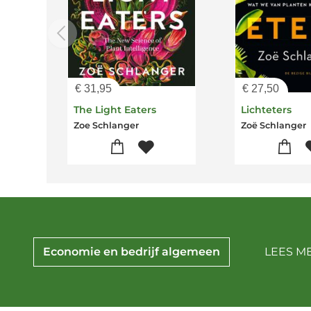
€
31,95
€
27,50
The Light Eaters
Lichteters
Zoe Schlanger
Zoë Schlanger
Economie en bedrijf algemeen
LEES M