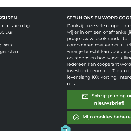
GSUREN
STEUN ONS EN WORD COÖ
Dankzij onze vele coöperante
.e.m. zaterdag:
wij er in om een onafhankelij
.00 uur
progressieve boekhandel te
combineren met een cultuur
gustus:
waar je terecht kan voor deba
gesloten
optredens en boekvoorstellin
Iedereen kan coöperant word
investeert eenmalig 31 euro en
levenslang 10% korting. Inter
ons.
Schrijf je in op 
nieuwsbrief!
Mijn cookies beher