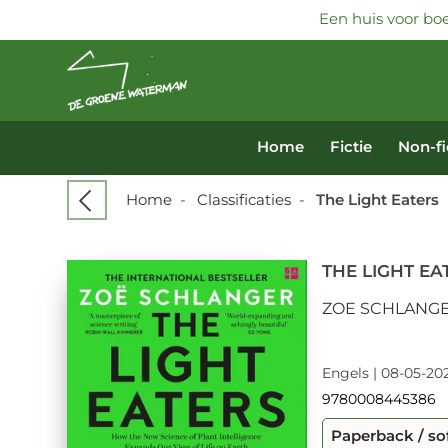
Een huis voor boe
Home
Fictie
Non-fi
Home
-
Classificaties
-
The Light Eaters
THE LIGHT EA
ZOE SCHLANG
Engels | 08-05-202
9780008445386
Paperback / so