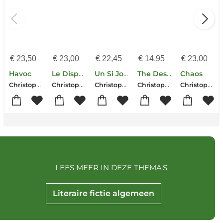
€
23,50
€
23,00
€
22,45
€
14,95
€
23,00
Havoc
Le Disparu Du Caire
Un Si Joli Crime
The Destroyers
Chaos
Christopher Bollen
Christopher Bollen
Christopher Bollen
Christopher Bollen
Christopher Bollen
LEES MEER IN DEZE THEMA'S
Literaire fictie algemeen