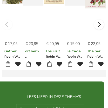
€
17,95
€
23,95
€
20,95
€
15,00
€
22,95
Gathering Moss
ort verbunden sein
Los Frutos del Guillomo: Abundancia Y Reciprocidad En El Mundo Natural the Serviceberry: Abundance and Reciprocity in the Natural World (Spanish Editi
Le Cadeau De Coco
The Serviceberry
Robin Wall Kimmerer
Robin Wall Kimmerer
Robin Wall Kimmerer
Robin Wall Kimmerer
...
LEES MEER IN DEZE THEMA'S