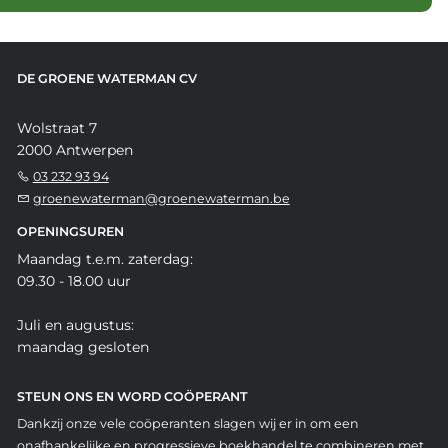
DE GROENE WATERMAN CV
Wolstraat 7
2000 Antwerpen
03 232 93 94
groenewaterman@groenewaterman.be
OPENINGSUREN
Maandag t.e.m. zaterdag:
09.30 - 18.00 uur
Juli en augustus:
maandag gesloten
STEUN ONS EN WORD COÖPERANT
Dankzij onze vele coöperanten slagen wij er in om een
onafhankelijke en progressieve boekhandel te combineren met