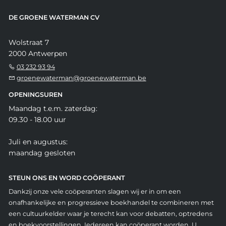
DE GROENE WATERMAN CV
Wolstraat 7
2000 Antwerpen
03 232 93 94
groenewaterman@groenewaterman.be
OPENINGSUREN
Maandag t.e.m. zaterdag:
09.30 - 18.00 uur
Juli en augustus:
maandag gesloten
STEUN ONS EN WORD COÖPERANT
Dankzij onze vele coöperanten slagen wij er in om een
onafhankelijke en progressieve boekhandel te combineren met
een cultuurkelder waar je terecht kan voor debatten, optredens
en boekvoorstellingen. Iedereen kan coöperant worden. U