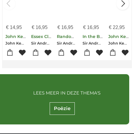
€
14,95
€
16,95
€
16,95
€
16,95
€
22,95
John Keats
Essex Clay
Randomly Moving Particles
In the Blood
John Keats
John Keats
Sir Andrew Motion
Sir Andrew Motion
Sir Andrew Motion
John Keats
LEES MEER IN DEZE THEMA'S
Poëzie