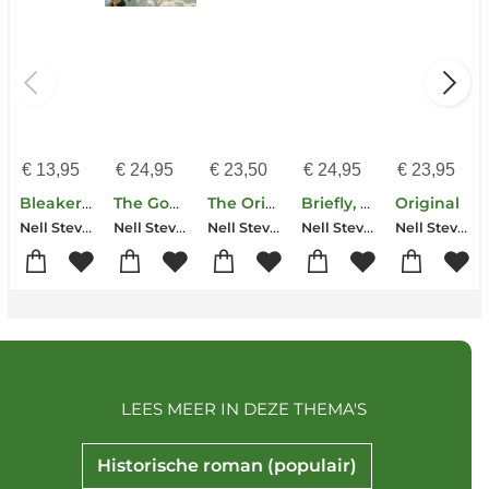
€
13,95
€
24,95
€
23,50
€
24,95
€
23,95
Bleaker House
The Good Time
The Original
Briefly, A Delicious Life
Original
Nell Stevens
Nell Stevens
Nell Stevens
Nell Stevens
Nell Stevens
LEES MEER IN DEZE THEMA'S
Historische roman (populair)