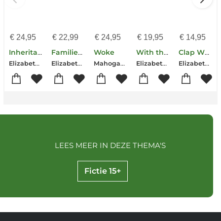
€
24,95
€
22,99
€
24,95
€
19,95
€
14,95
Inheritance
Familietraditie
Woke
With the Fire on High
Clap When You Land
Elizabeth Acevedo
Elizabeth Acevedo
Mahogany L. Browne-Elizabeth Acevedo-Olivia Gatwood
Elizabeth Acevedo
Elizabeth Acevedo
LEES MEER IN DEZE THEMA'S
Fictie 15+