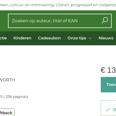
ken, cultuur en ontmoeting. Literair, progressief en coöperati
ctie
Kinderen
Cadeaubon
Onze tips
Nieuws
€
13
SWORTH
Toev
5 | 336 pagina's
Op
ftback