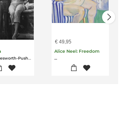
€
49,95
€
89
a
Alice Neel: Freedom
Lea
Helen Molesworth-Pushkin Industries
...
Hele