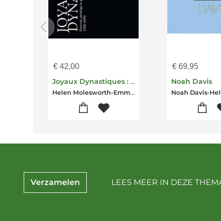
€
42,00
€
69,95
Joyaux Dynastiques : Pouvoir, Prestige Et Passion 1700-1950
Noah Davis
Helen Molesworth-Emma Edwards-Clare Phillips-Capucine Juncker-Amin Jaffer-Jessica Rosenthal Mc Grath
Verzamelen
LEES MEER IN DEZE THEMA