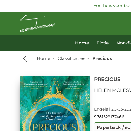
Een huis voor boe
Home
Fictie
Non-fi
Home
-
Classificaties
-
Precious
PRECIOUS
HELEN MOLE
Engels | 20-03-202
9781529177466
Paperback / so