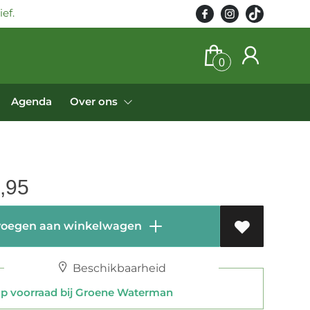
ef.
0
Agenda
Over ons
,95
oegen aan winkelwagen
Beschikbaarheid
 voorraad bij Groene Waterman