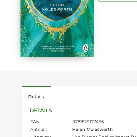
Details
DETAILS
EAN :
9781529177466
Auteur :
Helen Molesworth
Uitgever :
Van Ditmar Boekenimport B.V