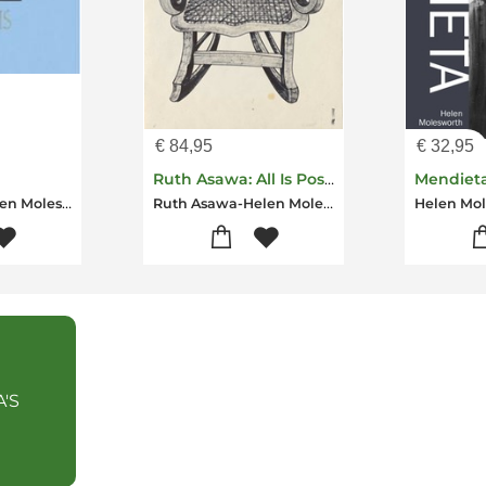
€
84,95
€
32,95
Ruth Asawa: All Is Possible
Mendiet
Noah Davis-Helen Molesworth
Ruth Asawa-Helen Molesworth
'S