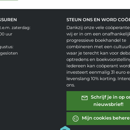
GSUREN
STEUN ONS EN WORD COÖ
Dankzij onze vele coöperante
.e.m. zaterdag:
wij er in om een onafhankelij
.00 uur
progressieve boekhandel te
combineren met een cultuur
gustus:
waar je terecht kan voor deba
gesloten
optredens en boekvoorstellin
Iedereen kan coöperant word
investeert eenmalig 31 euro en
levenslang 10% korting. Inter
ons.
Schrijf je in op 
nieuwsbrief!
Mijn cookies beher