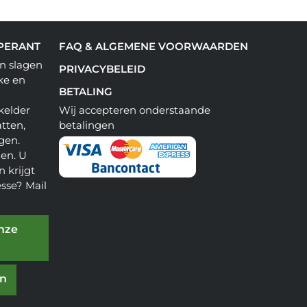
PERANT
FAQ & ALGEMENE VOORWAARDEN
n slagen
PRIVACYBELEID
ke en
BETALING
kelder
Wij accepteren onderstaande
tten,
betalingen
gen.
en. U
 krijgt
esse? Mail
onze
en