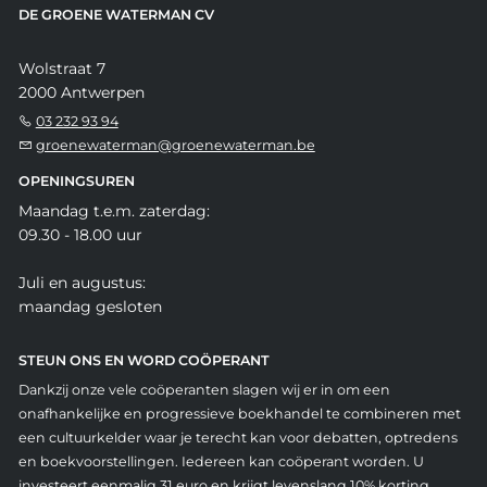
DE GROENE WATERMAN CV
Wolstraat 7
2000 Antwerpen
03 232 93 94
groenewaterman@groenewaterman.be
OPENINGSUREN
Maandag t.e.m. zaterdag:
09.30 - 18.00 uur
Juli en augustus:
maandag gesloten
STEUN ONS EN WORD COÖPERANT
Dankzij onze vele coöperanten slagen wij er in om een
onafhankelijke en progressieve boekhandel te combineren met
een cultuurkelder waar je terecht kan voor debatten, optredens
en boekvoorstellingen. Iedereen kan coöperant worden. U
investeert eenmalig 31 euro en krijgt levenslang 10% korting.