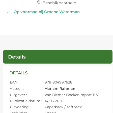
Beschikbaarheid
Op voorraad bij Groene Waterman
Details
DETAILS
EAN :
9781804997628
Auteur :
Mariam Rahmani
Uitgever :
Van Ditmar Boekenimport B.V.
Publicatie datum :
14-05-2026
Uitvoering :
Paperback / softback
Taal/Talen :
Engels