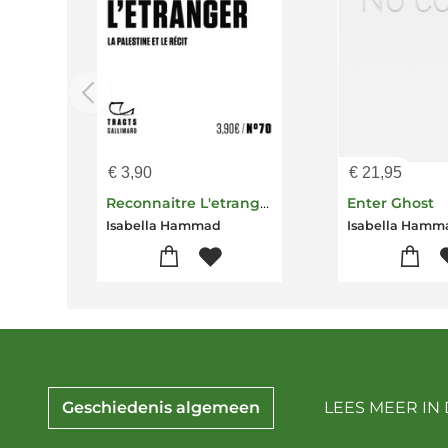
€
3,90
€
21,95
Reconnaitre L'etranger : La Palestine Et Le Recit
Enter Ghost
Isabella Hammad
Isabella Hamm
Geschiedenis algemeen
LEES MEER IN