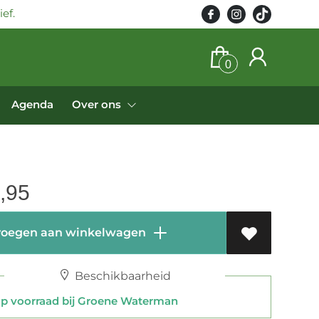
ef.
0
Agenda
Over ons
,95
oegen aan winkelwagen
Beschikbaarheid
 voorraad bij Groene Waterman