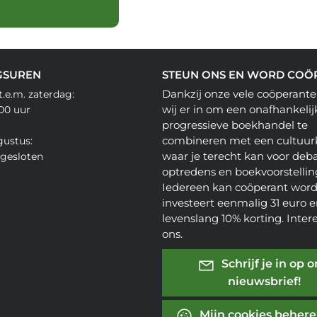
GSUREN
STEUN ONS EN WORD COÖ
Dankzij onze vele coöperante
.e.m. zaterdag:
wij er in om een onafhankelij
.00 uur
progressieve boekhandel te
combineren met een cultuur
gustus:
waar je terecht kan voor deba
gesloten
optredens en boekvoorstellin
Iedereen kan coöperant word
investeert eenmalig 31 euro en
levenslang 10% korting. Inter
ons.
Schrijf je in op 
nieuwsbrief!
Mijn cookies beher