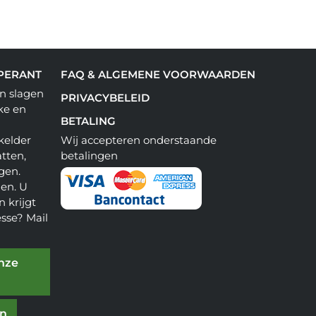
PERANT
FAQ & ALGEMENE VOORWAARDEN
n slagen
PRIVACYBELEID
ke en
BETALING
kelder
Wij accepteren onderstaande
tten,
betalingen
gen.
en. U
 krijgt
esse? Mail
onze
en