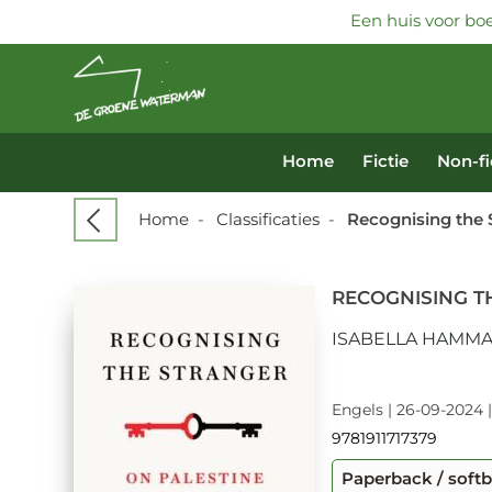
Een huis voor boe
Home
Fictie
Non-fi
Home
-
Classificaties
-
Recognising the 
RECOGNISING T
ISABELLA HAMM
Engels | 26-09-2024 
9781911717379
Paperback / soft