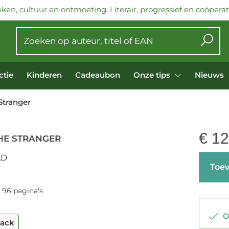
ken, cultuur en ontmoeting. Literair, progressief en coöperati
ctie
Kinderen
Cadeaubon
Onze tips
Nieuws
Stranger
€
12
HE STRANGER
AD
Toev
| 96 pagina's
Op
back