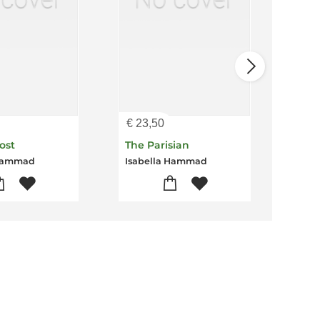
€
23,50
€
19
ost
The Parisian
 Hammad
Isabella Hammad
Isab