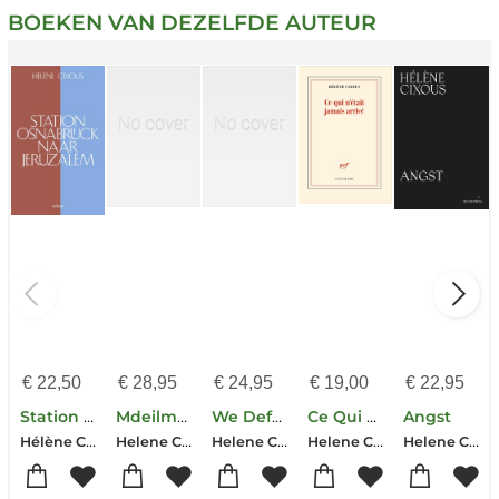
BOEKEN VAN DEZELFDE AUTEUR
€
22,50
€
28,95
€
24,95
€
19,00
€
22,95
Station Osnabrück naar Jeruzalem
Mdeilmm
We Defy Augury
Ce Qui N'etait Jamais Arrive
Angst
Hélène Cixous
Helene Cixous
Helene Cixous
Helene Cixous
Helene Cixous