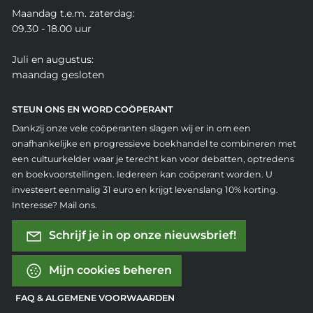
Maandag t.e.m. zaterdag:
09.30 - 18.00 uur
Juli en augustus:
maandag gesloten
STEUN ONS EN WORD COÖPERANT
Dankzij onze vele coöperanten slagen wij er in om een
onafhankelijke en progressieve boekhandel te combineren met
een cultuurkelder waar je terecht kan voor debatten, optredens
en boekvoorstellingen. Iedereen kan coöperant worden. U
investeert eenmalig 31 euro en krijgt levenslang 10% korting.
Interesse? Mail ons.
Schrijf je in op onze nieuwsbrief!
Mijn cookies beheren
FAQ & ALGEMENE VOORWAARDEN