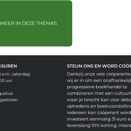
 MEER IN DEZE THEMA'S
GSUREN
STEUN ONS EN WORD COÖ
Dankzij onze vele coöperante
.e.m. zaterdag:
wij er in om een onafhankelij
.00 uur
progressieve boekhandel te
combineren met een cultuur
gustus:
waar je terecht kan voor deba
gesloten
optredens en boekvoorstellin
Iedereen kan coöperant word
investeert eenmalig 31 euro en
levenslang 10% korting. Inter