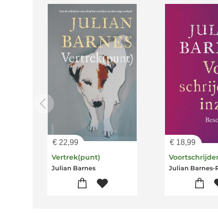
€
22,99
€
18,99
Vertrek(punt)
Julian Barnes