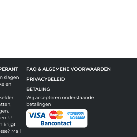
PERANT
FAQ & ALGEMENE VOORWAARDEN
n slagen
PRIVACYBELEID
ke en
BETALING
kelder
Wij accepteren onderstaande
tten,
betalingen
gen.
en. U
 krijgt
esse? Mail