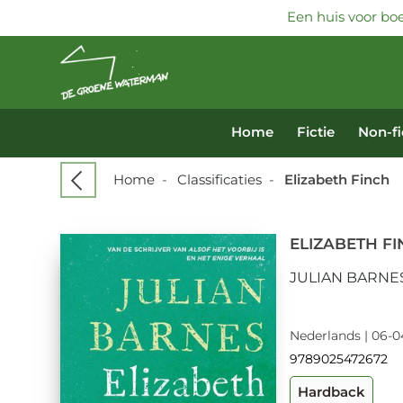
Een huis voor boe
Home
Fictie
Non-fi
Home
-
Classificaties
-
Elizabeth Finch
ELIZABETH F
JULIAN BARNE
Nederlands | 06-0
9789025472672
Hardback