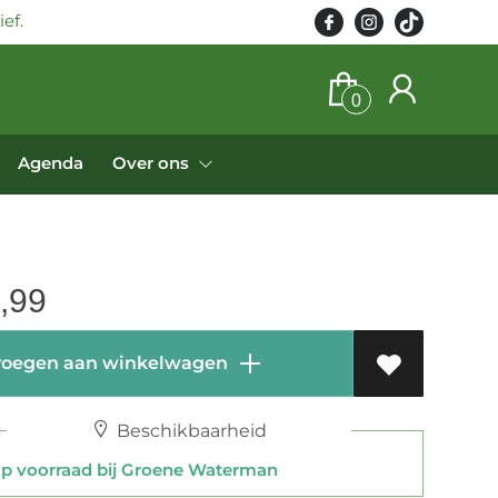
ef.
0
Agenda
Over ons
,99
oegen aan winkelwagen
Beschikbaarheid
 voorraad bij Groene Waterman