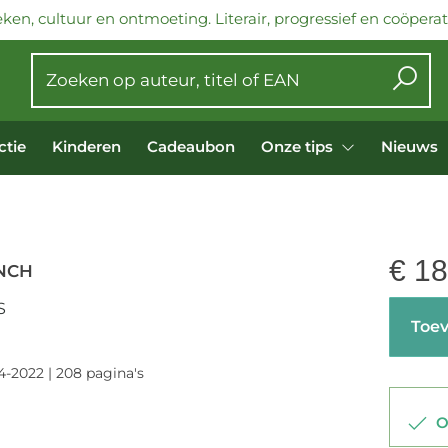
ken, cultuur en ontmoeting. Literair, progressief en coöperati
ctie
Kinderen
Cadeaubon
Onze tips
Nieuws
€
18
INCH
S
Toev
4-2022 | 208 pagina's
Op