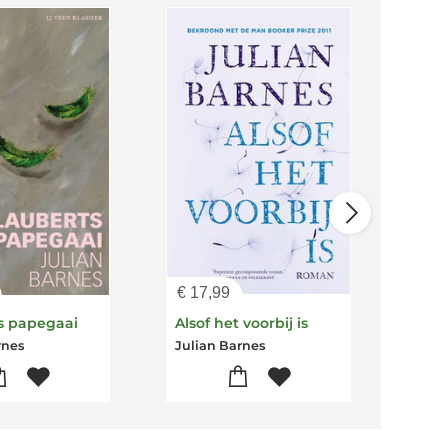
€
17,99
€
18
s papegaai
Alsof het voorbij is
rnes
Julian Barnes
Juli