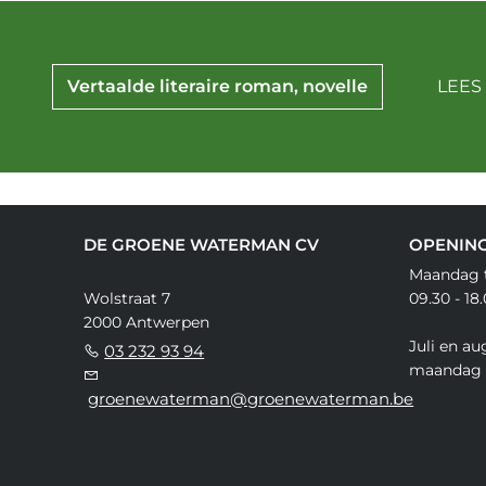
Vertaalde literaire roman, novelle
LEES
DE GROENE WATERMAN CV
OPENIN
Maandag t
Wolstraat 7
09.30 - 18
2000 Antwerpen
Juli en au
03 232 93 94
maandag 
groenewaterman@groenewaterman.be