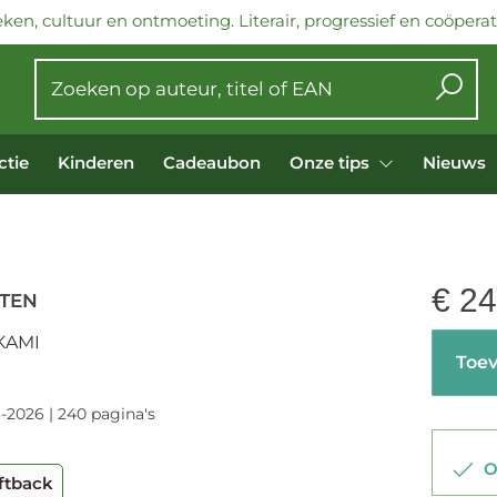
ken, cultuur en ontmoeting. Literair, progressief en coöperati
ctie
Kinderen
Cadeaubon
Onze tips
Nieuws
€
24
TEN
KAMI
Toev
3-2026 | 240 pagina's
Op
ftback