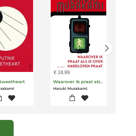
€
18,99
€
23
Sweetheart
Waarover ik praat als ik over hardlopen praat
urakami
Haruki Murakami
Haru