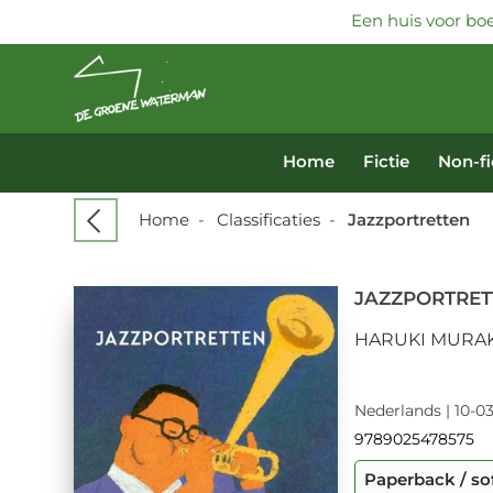
Een huis voor boe
Home
Fictie
Non-fi
Home
-
Classificaties
-
Jazzportretten
JAZZPORTRET
HARUKI MURA
Nederlands | 10-0
9789025478575
Paperback / so