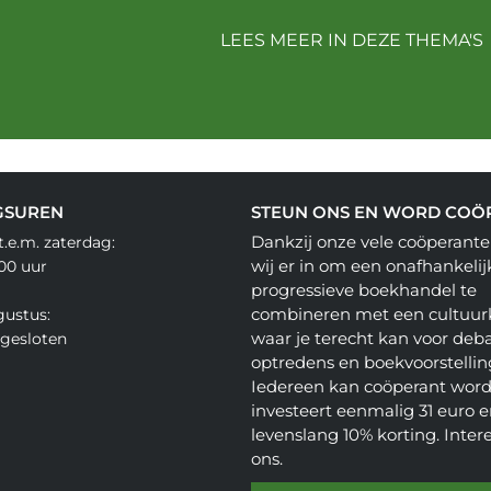
LEES MEER IN DEZE THEMA'S
GSUREN
STEUN ONS EN WORD COÖ
Dankzij onze vele coöperante
.e.m. zaterdag:
wij er in om een onafhankelij
.00 uur
progressieve boekhandel te
combineren met een cultuur
gustus:
waar je terecht kan voor deba
gesloten
optredens en boekvoorstellin
Iedereen kan coöperant word
investeert eenmalig 31 euro en
levenslang 10% korting. Inter
ons.