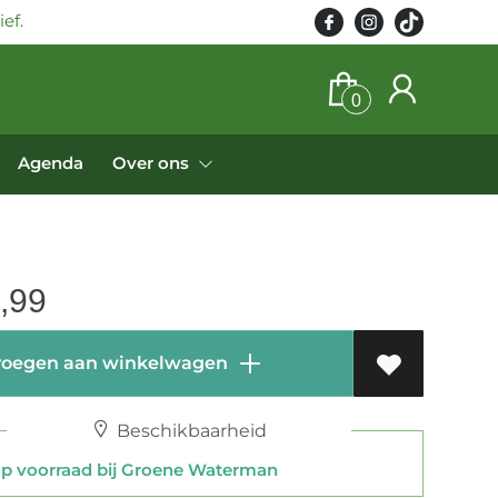
ef.
0
Agenda
Over ons
,99
oegen aan winkelwagen
Beschikbaarheid
 voorraad bij Groene Waterman