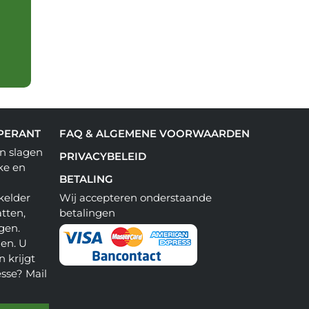
PERANT
FAQ & ALGEMENE VOORWAARDEN
n slagen
PRIVACYBELEID
ke en
BETALING
kelder
Wij accepteren onderstaande
tten,
betalingen
gen.
en. U
 krijgt
esse? Mail