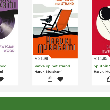
€
21,99
€
11,95
Wood
Kafka op het strand
Sputnik 
mi
Haruki Murakami
Haruki M