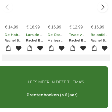
€
14,99
€
16,99
€
16,99
€
12,99
€
16,99
De Hobbelsaurus
Lars de dwarse dromedaris
De IJscodil
Twee vechtende eekhoorntjes
Beloofd is beloofd, kleine panda's
Rachel Bright
Rachel Bright
Mariesa Dulak
Rachel Bright
Rachel Bright
LEES MEER IN DEZE THEMA'S
Prentenboeken (< 6 jaar)