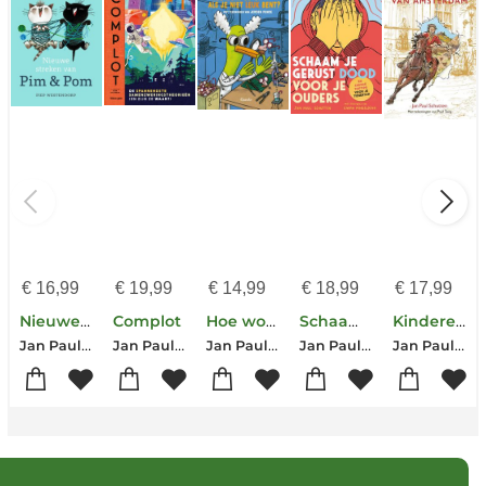
€
16,99
€
19,99
€
14,99
€
18,99
€
17,99
Nieuwe streken van Pim & Pom
Complot
Hoe word je grappig als je niet leuk bent?
Schaam je gerust dood voor je ouders
Kinderen van Amsterdam
Jan Paul Schutten
Jan Paul Schutten
Jan Paul Schutten
Jan Paul Schutten
Jan Paul Schutten