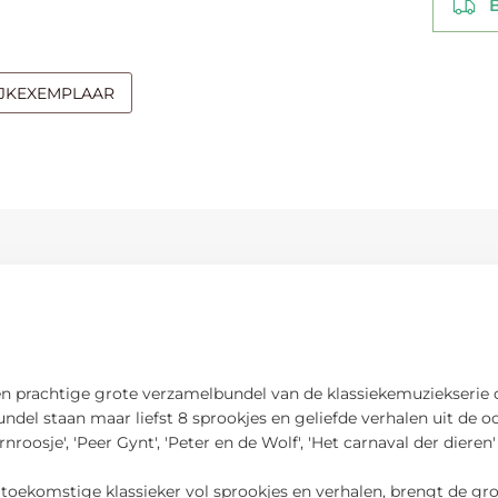
Be
IJKEXEMPLAAR
een prachtige grote verzamelbundel van de klassiekemuziekserie
el staan maar liefst 8 sprookjes en geliefde verhalen uit de oor
rnroosje', 'Peer Gynt', 'Peter en de Wolf', 'Het carnaval der diere
n toekomstige klassieker vol sprookjes en verhalen, brengt de g