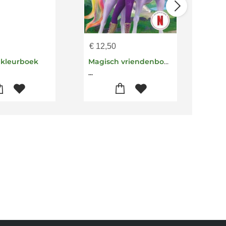
€
12,50
€
5,
 kleurboek
Magisch vriendenboek Unicorn Academy
Er w
...
...