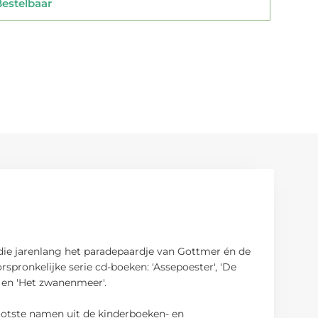
stelbaar
 die jarenlang het paradepaardje van Gottmer én de
spronkelijke serie cd-boeken: 'Assepoester', 'De
n' en 'Het zwanenmeer'.
rootste namen uit de kinderboeken- en