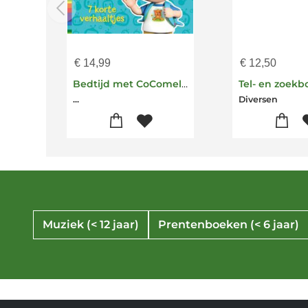
€
14,99
€
12,50
Bedtijd met CoComelon
Tel- en zoekb
...
Diversen
Muziek (< 12 jaar)
Prentenboeken (< 6 jaar)