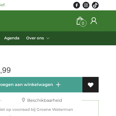
ef.
0
Agenda
Over ons
,99
oegen aan winkelwagen
Beschikbaarheid
et op voorraad bij Groene Waterman