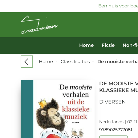
Een huis voor boe
Home
Fictie
Non-fi
Home
-
Classificaties
-
De mooiste verha
DE MOOISTE 
KLASSIEKE M
DIVERSEN
Nederlands | 02-11
9789025777081