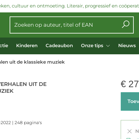
ken, cultuur en ontmoeting. Literair, progressief en coöperati
ctie
Kinderen
Cadeaubon
Onze tips
Nieuws
len uit de klassieke muziek
€
27
VERHALEN UIT DE
UZIEK
Toev
-2022 | 248 pagina's
Ni