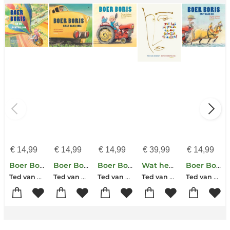
€
14,99
€
14,99
€
14,99
€
39,99
€
14,99
Boer Boris en de luchtballon
Boer Boris gaat naar oma
Boer Boris
Wat heb jij gedaan om mij gelukkig te maken?
Boer Boris gaat naar zee
Ted van Lieshout
Ted van Lieshout
Ted van Lieshout
Ted van Lieshout
Ted van Lieshout