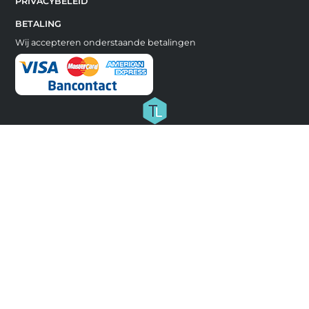
PRIVACYBELEID
BETALING
Wij accepteren onderstaande betalingen