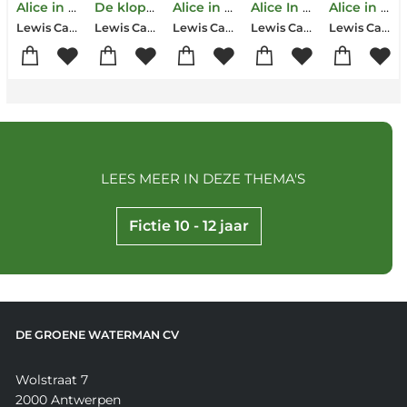
Alice in Wonderland
De klopjacht op de sneer
Alice in Wonderland & in Spiegelland
Alice In Wonderland
Alice in Wonderland
Lewis Carroll
Lewis Carroll
Lewis Carroll
Lewis Carroll
Lewis Carroll
LEES MEER IN DEZE THEMA'S
Fictie 10 - 12 jaar
DE GROENE WATERMAN CV
Wolstraat 7
2000 Antwerpen