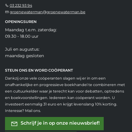
03 232 93 94
groenewaterman@groenewaterman.be
OPENINGSUREN
Maandag t.e.m. zaterdag:
09.30 - 18.00 uur
Juli en augustus:
maandag gesloten
STEUN ONS EN WORD COÖPERANT
Dankzij onze vele coöperanten slagen wij er in om een
onafhankelijke en progressieve boekhandel te combineren met
een cultuurkelder waar je terecht kan voor debatten, optredens
en boekvoorstellingen. Iedereen kan coöperant worden. U
investeert eenmalig 31 euro en krijgt levenslang 10% korting.
Interesse? Mail ons.
Schrijf je in op onze nieuwsbrief!