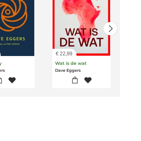
€
22,99
€
28
y
Wat is de wat
Con
ers
Dave Eggers
Dave