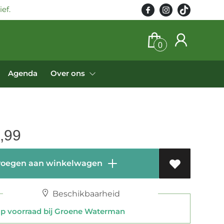
ef.
0
Agenda
Over ons
,99
oegen aan winkelwagen
Beschikbaarheid
 voorraad bij Groene Waterman