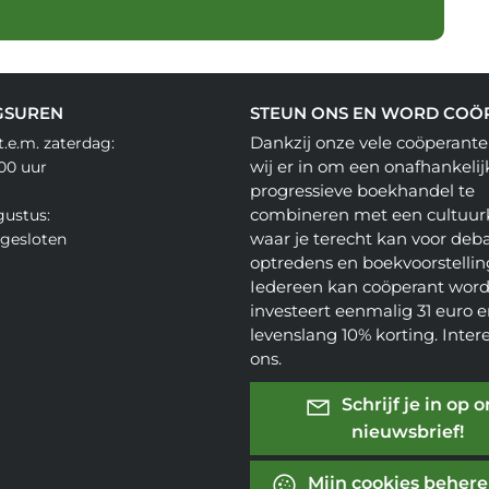
GSUREN
STEUN ONS EN WORD COÖ
Dankzij onze vele coöperante
.e.m. zaterdag:
wij er in om een onafhankelij
.00 uur
progressieve boekhandel te
combineren met een cultuur
gustus:
waar je terecht kan voor deba
gesloten
optredens en boekvoorstellin
Iedereen kan coöperant word
investeert eenmalig 31 euro en
levenslang 10% korting. Inter
ons.
Schrijf je in op 
nieuwsbrief!
Mijn cookies beher