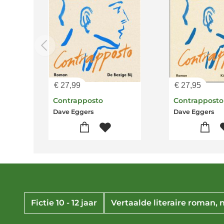
€
27,99
€
27,95
Contrapposto
Contrapposto
Dave Eggers
Dave Eggers
Fictie 10 - 12 jaar
Vertaalde literaire roman, 