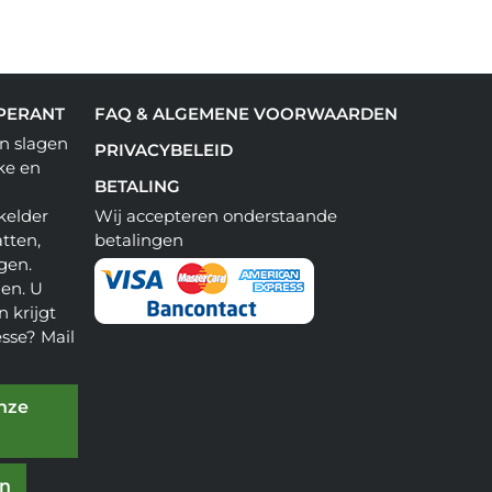
PERANT
FAQ & ALGEMENE VOORWAARDEN
n slagen
PRIVACYBELEID
ke en
BETALING
kelder
Wij accepteren onderstaande
tten,
betalingen
gen.
en. U
 krijgt
esse? Mail
onze
en