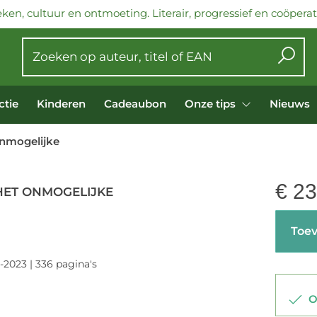
ken, cultuur en ontmoeting. Literair, progressief en coöperati
ctie
Kinderen
Cadeaubon
Onze tips
Nieuws
onmogelijke
€
23
HET ONMOGELIJKE
Toev
-2023 | 336 pagina's
Op