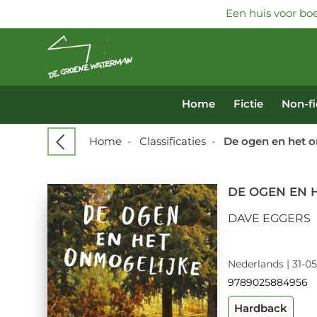
Een huis voor boe
Home
Fictie
Non-fi
Home
-
Classificaties
-
De ogen en het 
DE OGEN EN 
DAVE EGGERS
Nederlands | 31-05
9789025884956
Hardback