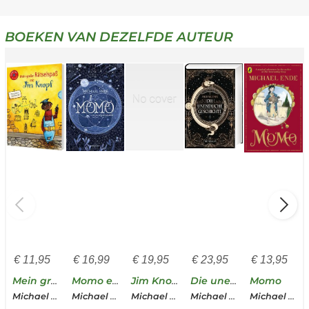
BOEKEN VAN DEZELFDE AUTEUR
€
11,95
€
16,99
€
19,95
€
23,95
€
13,95
Mein großer Rätselspaß mit Jim Knopf
Momo en de tijdspaarders
Jim Knopf: Jim Knopf und Lukas der Lokomotivführer
Die unendliche Geschichte
Momo
Michael Ende
Michael Ende
Michael Ende
Michael Ende
Michael Ende