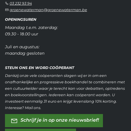
03 232 93 94
groenewaterman@groenewaterman.be
OPENINGSUREN
Maandag t.e.m. zaterdag:
09.30 - 18.00 uur
Juli en augustus:
maandag gesloten
STEUN ONS EN WORD COÖPERANT
Dankzij onze vele coöperanten slagen wij er in om een
onafhankelijke en progressieve boekhandel te combineren met
een cultuurkelder waar je terecht kan voor debatten, optredens
en boekvoorstellingen. Iedereen kan coöperant worden. U
investeert eenmalig 31 euro en krijgt levenslang 10% korting.
Interesse? Mail ons.
Schrijf je in op onze nieuwsbrief!