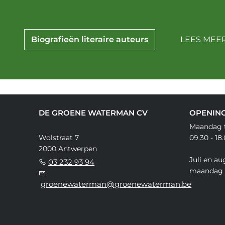
Biografieën literaire auteurs
LEES MEER
DE GROENE WATERMAN CV
OPENIN
Maandag t
Wolstraat 7
09.30 - 18
2000 Antwerpen
Juli en au
03 232 93 94
maandag 
groenewaterman@groenewaterman.be