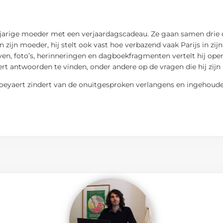
igjarige moeder met een verjaardagscadeau. Ze gaan samen drie da
 zijn moeder, hij stelt ook vast hoe verbazend vaak Parijs in zij
even, foto’s, herinneringen en dagboekfragmenten vertelt hij open
ert antwoorden te vinden, onder andere op de vragen die hij zijn 
eyaert zindert van de onuitgesproken verlangens en ingehouden