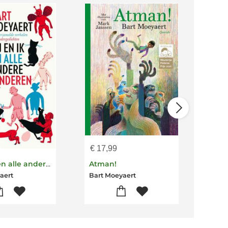
€
17,99
€
17
Jij en ik en alle andere kinderen
Atman!
Wes
aert
Bart Moeyaert
Bart