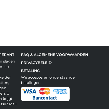
PERANT
FAQ & ALGEMENE VOORWAARDEN
n slagen
PRIVACYBELEID
ke en
BETALING
kelder
Wij accepteren onderstaande
tten,
betalingen
gen.
en. U
 krijgt
esse? Mail