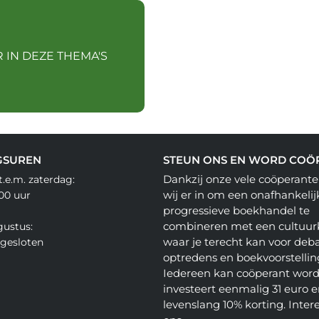
 IN DEZE THEMA'S
GSUREN
STEUN ONS EN WORD COÖ
Dankzij onze vele coöperante
.e.m. zaterdag:
wij er in om een onafhankelij
.00 uur
progressieve boekhandel te
combineren met een cultuur
gustus:
waar je terecht kan voor deba
gesloten
optredens en boekvoorstellin
Iedereen kan coöperant word
investeert eenmalig 31 euro en
levenslang 10% korting. Inter