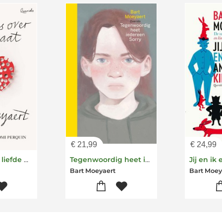
€
21,99
€
24,99
Dat alles over liefde gaat
Tegenwoordig heet iedereen Sorry
Bart Moeyaert
Bart Moey