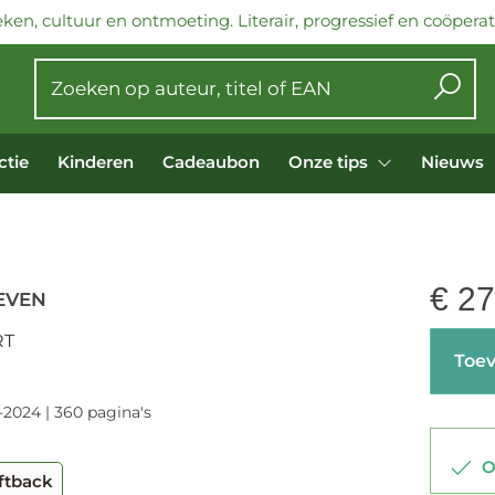
ken, cultuur en ontmoeting. Literair, progressief en coöperati
ctie
Kinderen
Cadeaubon
Onze tips
Nieuws
€
27
EVEN
RT
Toev
-2024 | 360 pagina's
Op
ftback