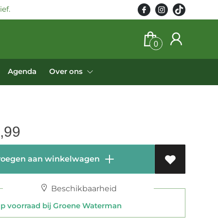
ef.
0
Agenda
Over ons
,99
oegen aan winkelwagen
Beschikbaarheid
 voorraad bij Groene Waterman