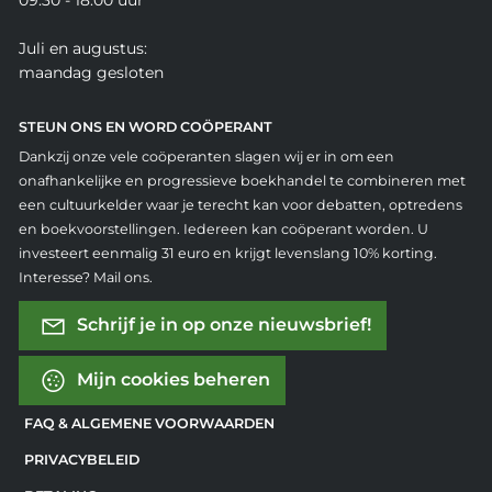
09.30 - 18.00 uur
Juli en augustus:
maandag gesloten
STEUN ONS EN WORD COÖPERANT
Dankzij onze vele coöperanten slagen wij er in om een
onafhankelijke en progressieve boekhandel te combineren met
een cultuurkelder waar je terecht kan voor debatten, optredens
en boekvoorstellingen. Iedereen kan coöperant worden. U
investeert eenmalig 31 euro en krijgt levenslang 10% korting.
Interesse? Mail ons.
Schrijf je in op onze nieuwsbrief!
Mijn cookies beheren
FAQ & ALGEMENE VOORWAARDEN
PRIVACYBELEID