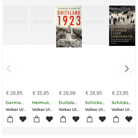
€
26,95
€
35,95
€
29,99
€
28,95
€
23,95
Germany 1923
Helmuth James von Moltke
Duitsland 1923
Schicksalsstunden einer Demokratie
Schicksalsstunden einer Demokratie
Volker Ullrich
Volker Ullrich
Volker Ullrich
Volker Ullrich
Volker Ullrich