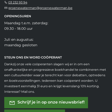
03 232 93 94
groenewaterman@groenewaterman.be
OPENINGSUREN
Maandag t.e.m. zaterdag:
09.30 - 18.00 uur
Juli en augustus:
maandag gesloten
STEUN ONS EN WORD COÖPERANT
Dankzij onze vele coöperanten slagen wij er in om een
onafhankelijke en progressieve boekhandel te combineren met
een cultuurkelder waar je terecht kan voor debatten, optredens
en boekvoorstellingen. Iedereen kan coöperant worden. U
investeert eenmalig 31 euro en krijgt levenslang 10% korting.
Interesse? Mail ons.
Schrijf je in op onze nieuwsbrief!