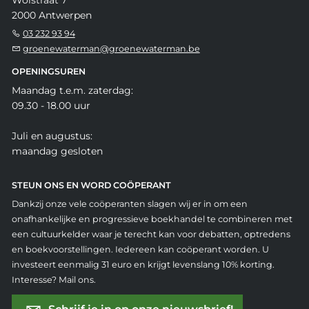
2000 Antwerpen
03 232 93 94
groenewaterman@groenewaterman.be
OPENINGSUREN
Maandag t.e.m. zaterdag:
09.30 - 18.00 uur
Juli en augustus:
maandag gesloten
STEUN ONS EN WORD COÖPERANT
Dankzij onze vele coöperanten slagen wij er in om een
onafhankelijke en progressieve boekhandel te combineren met
een cultuurkelder waar je terecht kan voor debatten, optredens
en boekvoorstellingen. Iedereen kan coöperant worden. U
investeert eenmalig 31 euro en krijgt levenslang 10% korting.
Interesse? Mail ons.