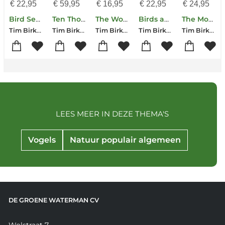
€
22,95
€
59,95
€
16,95
€
22,95
€
24,95
Bird Sense
Ten Thousand Birds
The Wonderful Mr Willughby
Birds and Us
The Most Perfect Thing
Tim Birkhead
Tim Birkhead-Jo Wimpenny-Bob Montgomerie
Tim Birkhead
Tim Birkhead
Tim Birkhead
LEES MEER IN DEZE THEMA'S
Vogels
Natuur populair algemeen
DE GROENE WATERMAN CV
Wolstraat 7