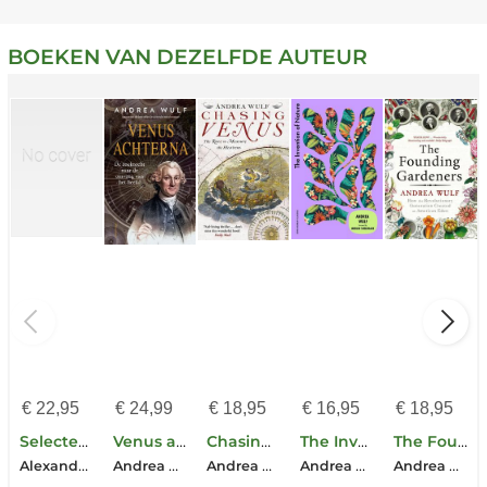
BOEKEN VAN DEZELFDE AUTEUR
€
22,95
€
24,99
€
18,95
€
16,95
€
18,95
Selected Writings
Venus achterna
Chasing Venus
The Invention of Nature
The Founding Gardeners
Alexander von Humboldt
Andrea Wulf
Andrea Wulf
Andrea Wulf
Andrea Wulf