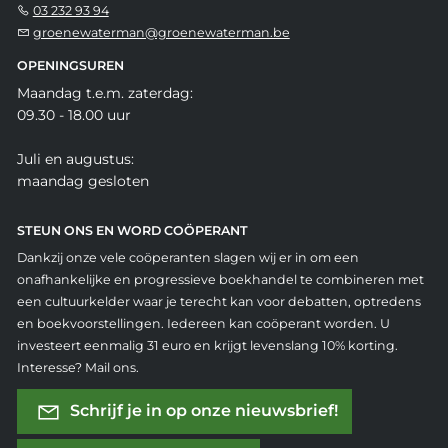
03 232 93 94
groenewaterman@groenewaterman.be
OPENINGSUREN
Maandag t.e.m. zaterdag:
09.30 - 18.00 uur
Juli en augustus:
maandag gesloten
STEUN ONS EN WORD COÖPERANT
Dankzij onze vele coöperanten slagen wij er in om een
onafhankelijke en progressieve boekhandel te combineren met
een cultuurkelder waar je terecht kan voor debatten, optredens
en boekvoorstellingen. Iedereen kan coöperant worden. U
investeert eenmalig 31 euro en krijgt levenslang 10% korting.
Interesse? Mail ons.
Schrijf je in op onze nieuwsbrief!