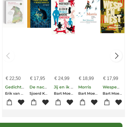
€
22,50
€
17,95
€
24,99
€
18,99
€
17,99
Gedichtenprentenboek 'Één gedicht is nooit genoeg' 2
De nachtlantaarns van meneer Makkelie
Jij en ik en alle andere kinderen
Morris
Wespennest
Erik van Os-Bette Westera-Lucas Rijneveld-Rian Visser-Joke van Leeuwen-Herman de Coninck-Jaap Robben-Bart Moeyaert
Sjoerd Kuyper-Maranke Rinck-Dolf Verroen-Bart Moeyaert-Paul van Loon-Koos Meinderts-Daan Remmerts de Vries-Bette Westera-Benny Lindelauf-Marjolijn Hof-Annet Schaap-Jan Paul Schutten-Jowi Schmitz
Bart Moeyaert
Bart Moeyaert
Bart Moeyaert