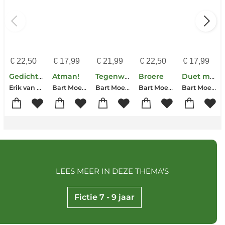
€
22,50
€
17,99
€
21,99
€
22,50
€
17,99
Gedichtenprentenboek 'Één gedicht is nooit genoeg' 2
Atman!
Tegenwoordig heet iedereen Sorry
Broere
Duet met valse noten
Erik van Os-Bette Westera-Lucas Rijneveld-Rian Visser-Joke van Leeuwen-Herman de Coninck-Jaap Robben-Bart Moeyaert
Bart Moeyaert
Bart Moeyaert
Bart Moeyaert
Bart Moeyaert
LEES MEER IN DEZE THEMA'S
Fictie 7 - 9 jaar