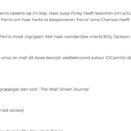
erris opeens op z’n kop. Haar zusje Pinky heeft besloten om sch
Ferris om haar tante te bespioneren. Ferris’ oma Charisse heeft
Ferris moet ingrijpen. Met haar wonderlijke vriend Billy Jackso
is’ oma, en met dit boek bewijst veelbekroond auteur DiCamillo da
grappiger dan ooit.’
The Wall Street Journal
rred review)