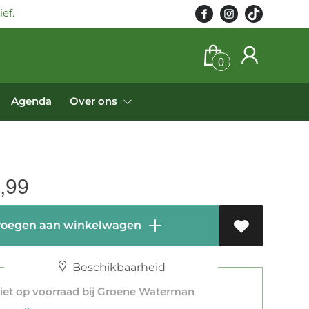
ef.
0
Agenda
Over ons
,99
oegen aan winkelwagen
Beschikbaarheid
et op voorraad bij Groene Waterman