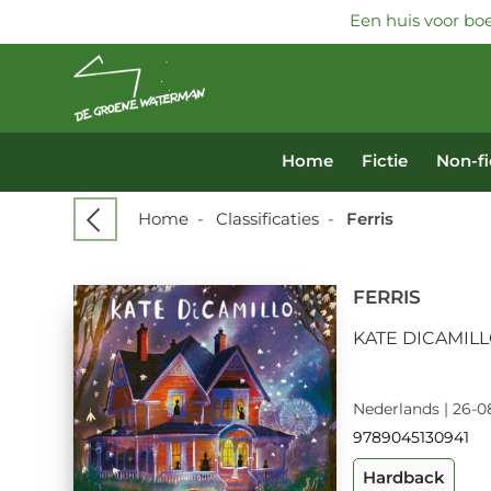
Een huis voor boe
Home
Fictie
Non-fi
Home
-
Classificaties
-
Ferris
FERRIS
KATE DICAMIL
Nederlands | 26-08
9789045130941
Hardback