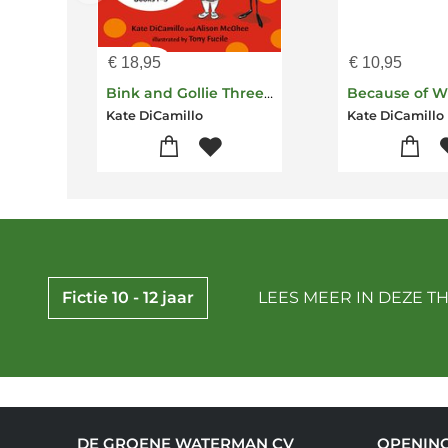
€
18,95
€
10,95
Bink and Gollie Three in One: (A Middle Grade Chapter Book Collection Full of Friendship, Humor, and Imagination - For Kids Ages 6-9)
Because of W
Kate DiCamillo
Kate DiCamillo
Fictie 10 - 12 jaar
LEES MEER IN DEZE T
DE GROENE WATERMAN CV
OPENIN