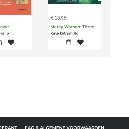
€
18,95
€
11
lazar
Mercy Watson: Three Rollicking Pig Tales
The 
millo
Kate DiCamillo
Kate
PERANT
FAQ & ALGEMENE VOORWAARDEN