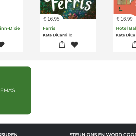
€
16,95
€
16,99
inn-Dixie
Ferris
Hotel Ba
Kate DiCamillo
Kate DiCa
HEMA'S
GSUREN
STEUN ONS EN WORD COÖ