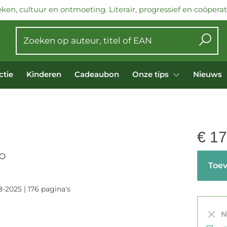
ken, cultuur en ontmoeting. Literair, progressief en coöperati
ctie
Kinderen
Cadeaubon
Onze tips
Nieuws
€
17
LO
Toev
-2025 | 176 pagina's
Ni