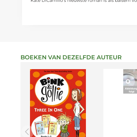
‘Kate DiCamillo’s nieuwste roman is als balsem voo
BOEKEN VAN DEZELFDE AUTEUR