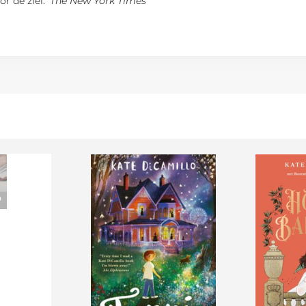
r de ziel.’
The New York Times