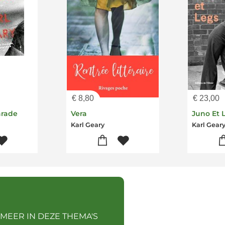
€
8,80
€
23,00
arade
Vera
Juno Et 
Karl Geary
Karl Gear
 MEER IN DEZE THEMA'S