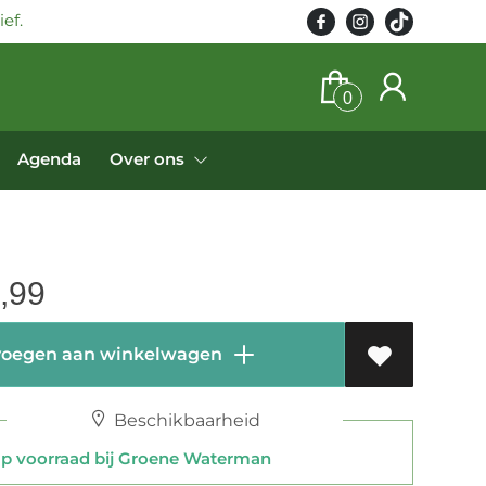
ef.
0
Agenda
Over ons
,99
oegen aan winkelwagen
Beschikbaarheid
 voorraad bij Groene Waterman