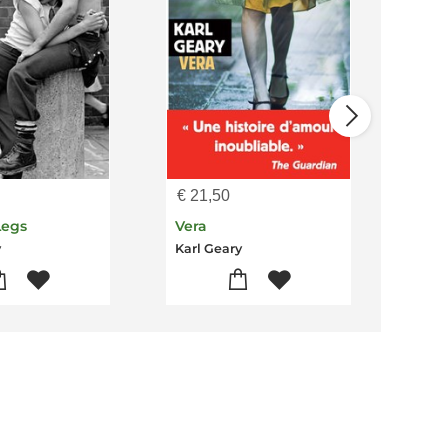
€
21,50
€
13
Legs
Vera
Juno
y
Karl Geary
Karl