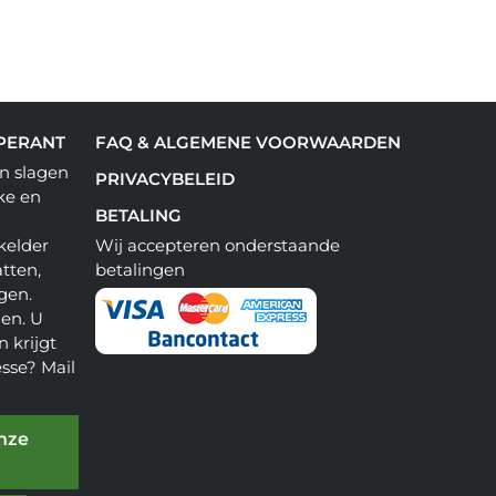
PERANT
FAQ & ALGEMENE VOORWAARDEN
n slagen
PRIVACYBELEID
ke en
BETALING
kelder
Wij accepteren onderstaande
tten,
betalingen
gen.
en. U
 krijgt
esse? Mail
onze