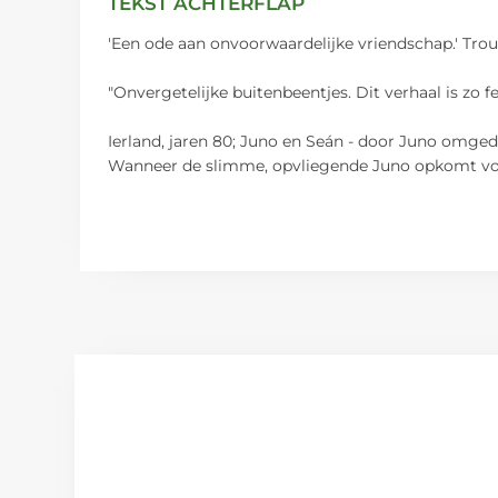
TEKST ACHTERFLAP
'Een ode aan onvoorwaardelijke vriendschap.' Tro
"Onvergetelijke buitenbeentjes. Dit verhaal is zo 
Ierland, jaren 80; Juno en Seán - door Juno omgedo
Wanneer de slimme, opvliegende Juno opkomt voo