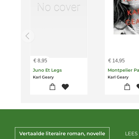
€
8,95
€
14,95
Juno Et Legs
Montpelier P
Karl Geary
Karl Geary
Vertaalde literaire roman, novelle
LEES