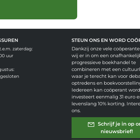
GSUREN
STEUN ONS EN WORD COÖ
Dankzij onze vele coöperante
.e.m. zaterdag:
wij er in om een onafhankelij
.00 uur
progressieve boekhandel te
combineren met een cultuur
gustus:
waar je terecht kan voor deba
gesloten
optredens en boekvoorstellin
Iedereen kan coöperant word
investeert eenmalig 31 euro en
levenslang 10% korting. Inter
ons.
Schrijf je in op 
nieuwsbrief!