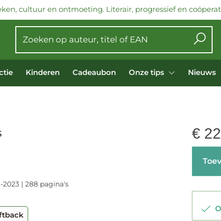
ken, cultuur en ontmoeting. Literair, progressief en coöperati
ctie
Kinderen
Cadeaubon
Onze tips
Nieuws
€
22
S
Toev
-2023 | 288 pagina's
Op
ftback