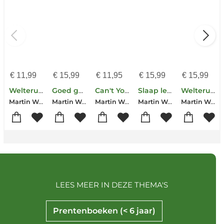
€
11,99
€
15,99
€
11,95
€
15,99
€
15,99
Welterusten... Kleine Beer karton editie
Goed gedaan, Kleine Beer
Can't You Sleep, Little Bear?
Slaap lekker, Kleine Beer
Welterusten kleine beer
Martin Waddell
Martin Waddell
Martin Waddell
Martin Waddell
Martin Waddell-Barbara Firth
LEES MEER IN DEZE THEMA'S
Prentenboeken (< 6 jaar)