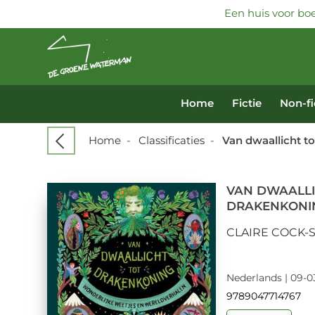
Een huis voor boe
Home
Fictie
Non-fi
Home
-
Classificaties
-
Van dwaallicht t
VAN DWAALLI
DRAKENKONI
CLAIRE COCK-
Nederlands | 09-0
9789047714767