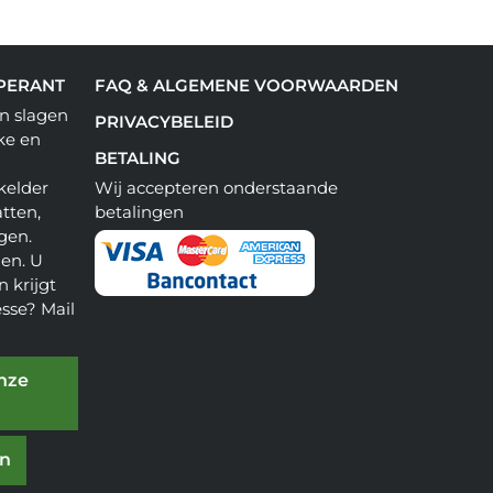
PERANT
FAQ & ALGEMENE VOORWAARDEN
n slagen
PRIVACYBELEID
ke en
BETALING
kelder
Wij accepteren onderstaande
tten,
betalingen
gen.
en. U
 krijgt
esse? Mail
onze
en