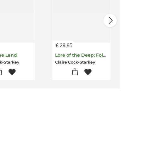
€
29,95
€
14
the Land
Lore of the Deep: Folklore & Wisdom from the Watery Wilds
A Li
ck-Starkey
Claire Cock-Starkey
Clai