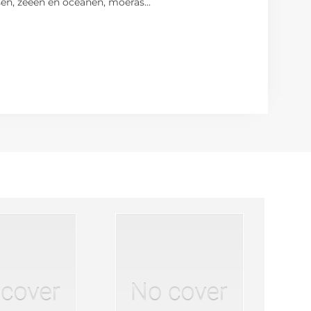
sen, zeeën en oceanen, moeras
...