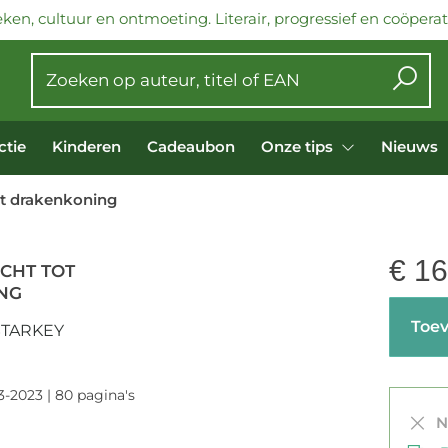
ken, cultuur en ontmoeting. Literair, progressief en coöperati
ctie
Kinderen
Cadeaubon
Onze tips
Nieuws
ot drakenkoning
€
16
CHT TOT
NG
Toev
STARKEY
3-2023 | 80 pagina's
Ni