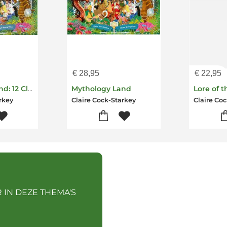
€
28,95
€
22,95
Mythology Land: 12 Classic Legends Reimagined
Mythology Land
Lore of 
rkey
Claire Cock-Starkey
Claire Co
 IN DEZE THEMA'S