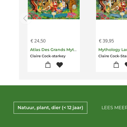
€
24,50
€
39,95
Atlas Des Grands Mythes
Claire Cock-starkey
Claire Cock-Sta
Natuur, plant, dier (< 12 jaar)
LEES MEER