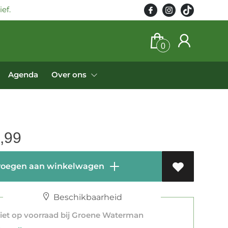
ef.
0
Agenda
Over ons
,99
oegen aan winkelwagen
Beschikbaarheid
et op voorraad bij Groene Waterman