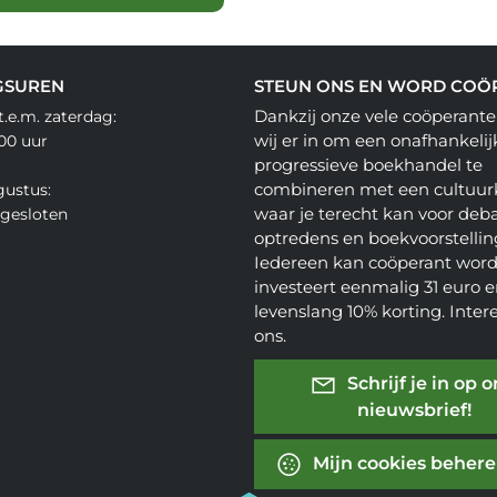
GSUREN
STEUN ONS EN WORD COÖ
Dankzij onze vele coöperante
.e.m. zaterdag:
wij er in om een onafhankelij
.00 uur
progressieve boekhandel te
combineren met een cultuur
gustus:
waar je terecht kan voor deba
gesloten
optredens en boekvoorstellin
Iedereen kan coöperant word
investeert eenmalig 31 euro en
levenslang 10% korting. Inter
ons.
Schrijf je in op 
nieuwsbrief!
Mijn cookies beher