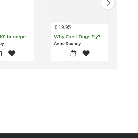
€
19,95
€
14
Er zitten 101 beroepen in dit boek
Why Can't Dogs Fly?
ey
Anne Rooney
Camp