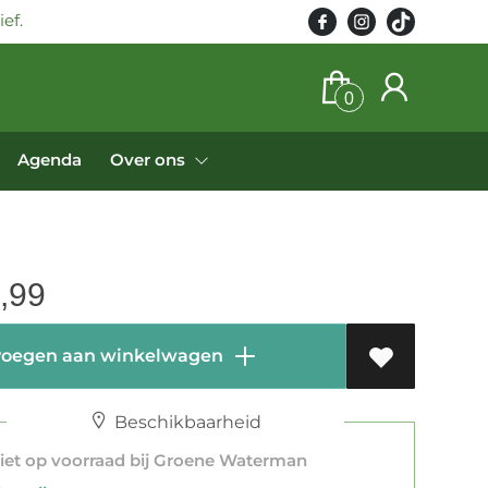
ef.
0
Agenda
Over ons
,99
oegen aan winkelwagen
Beschikbaarheid
et op voorraad bij Groene Waterman