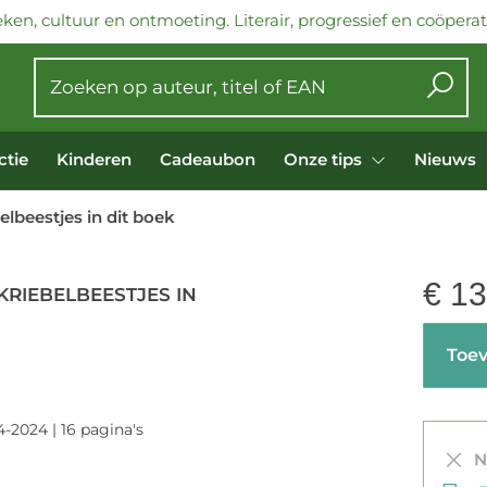
ken, cultuur en ontmoeting. Literair, progressief en coöperati
ctie
Kinderen
Cadeaubon
Onze tips
Nieuws
belbeestjes in dit boek
€
13
 KRIEBELBEESTJES IN
Toev
-2024 | 16 pagina's
Ni