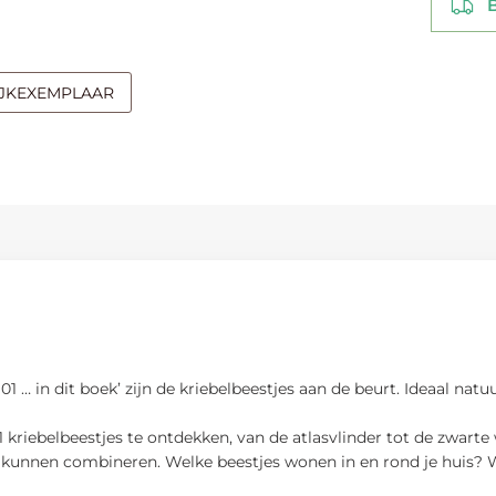
Be
IJKEXEMPLAAR
101 … in dit boek’ zijn de kriebelbeestjes aan de beurt. Ideaal nat
01 kriebelbeestjes te ontdekken, van de atlasvlinder tot de zwar
t kunnen combineren. Welke beestjes wonen in en rond je huis? We