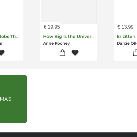
€
19,95
€
13,99
There Are 101 Jobs That People Do in This Book
How Big Is the Universe?
s
Anne Rooney
Darcie Oll
MA'S