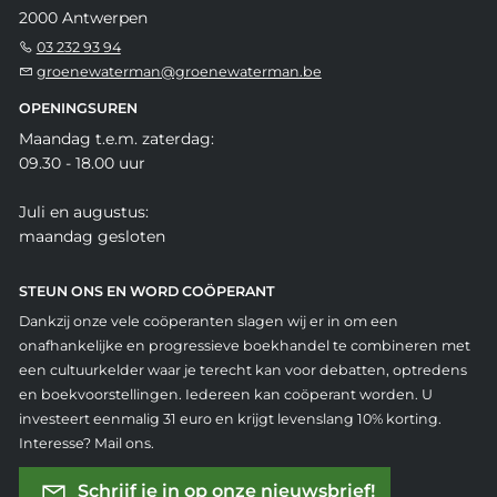
2000 Antwerpen
03 232 93 94
groenewaterman@groenewaterman.be
OPENINGSUREN
Maandag t.e.m. zaterdag:
09.30 - 18.00 uur
Juli en augustus:
maandag gesloten
STEUN ONS EN WORD COÖPERANT
Dankzij onze vele coöperanten slagen wij er in om een
onafhankelijke en progressieve boekhandel te combineren met
een cultuurkelder waar je terecht kan voor debatten, optredens
en boekvoorstellingen. Iedereen kan coöperant worden. U
investeert eenmalig 31 euro en krijgt levenslang 10% korting.
Interesse? Mail ons.
Schrijf je in op onze nieuwsbrief!