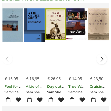
€
16,95
€
16,95
€
26,95
€
14,95
€
23,50
Fool for Love
A Lie of the Mind
Day out of Days
True West
Cruising Paradise
Sam Shepard
Sam Shepard
Sam Shepard
Sam Shepard
Sam Shepard