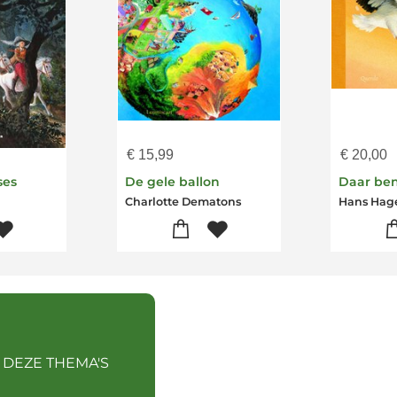
€
15,99
€
20,00
ses
De gele ballon
Daar ben
Charlotte Dematons
 DEZE THEMA'S