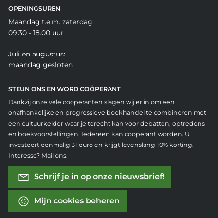
OPENINGSUREN
Maandag t.e.m. zaterdag:
09.30 - 18.00 uur
Juli en augustus:
maandag gesloten
STEUN ONS EN WORD COÖPERANT
Dankzij onze vele coöperanten slagen wij er in om een
onafhankelijke en progressieve boekhandel te combineren met
een cultuurkelder waar je terecht kan voor debatten, optredens
en boekvoorstellingen. Iedereen kan coöperant worden. U
investeert eenmalig 31 euro en krijgt levenslang 10% korting.
Interesse? Mail ons.
Schrijf je in op onze nieuwsbrief!
Mijn cookies beheren