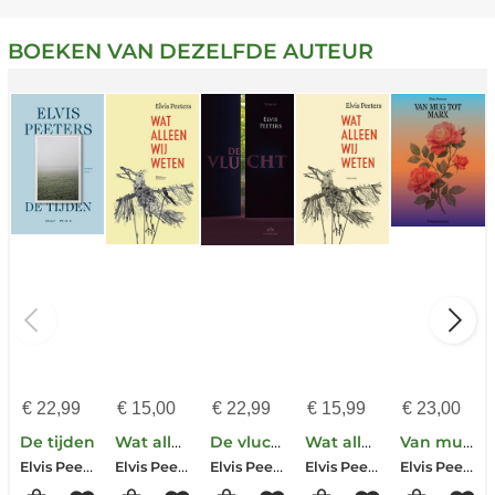
BOEKEN VAN DEZELFDE AUTEUR
€
22,99
€
15,00
€
22,99
€
15,99
€
23,00
De tijden
Wat alleen wij weten
De vlucht
Wat alleen wij weten
Van mug tot Marx
Elvis Peeters-Nicole van Bael
Elvis Peeters
Elvis Peeters
Elvis Peeters
Elvis Peeters