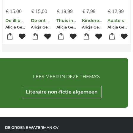
€
15,00
€
15,00
€
19,99
€
7,99
€
12,99
De illiberale verleiding
De ontdekking van de vrouw
Thuis in muziek
Kinderen van Apate
Apate spreekt
Alicja Gescinska
Alicja Gescinska
Alicja Gescinska
Alicja Gescinska
Alicja Gescinska
LEES MEER IN DEZE THEMA'S
Literaire non-fictie algemeen
DE GROENE WATERMAN CV