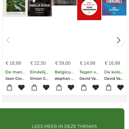
€
18,99
€
22,50
€
59,00
€
14,99
€
16,99
De man die bomen plantte
Eindelijk bevrijd. Geen schuld, geen slachtoffer
Belgicum
Tegen verkiezingen
De kolonisatie van de toekomst
Jean Giono
Simon Gronowski-David Van Reybrouck
stephan Vanfleteren-David van Reybrouck
David Van Reybrouck
David Van Reybrouck
LEES MEER IN DEZE THEMA'S