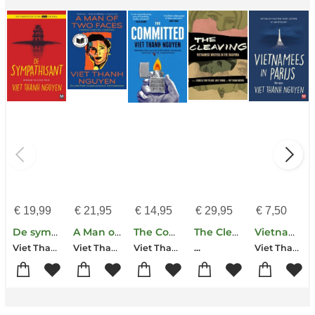
€
19,99
€
21,95
€
14,95
€
29,95
€
7,50
De sympathisant
A Man of Two Faces
The Committed
The Cleaving
Vietnamees in Parijs
Viet Thanh Nguyen
Viet Thanh Nguyen
Viet Thanh Nguyen
Viet Thanh Nguyen
...